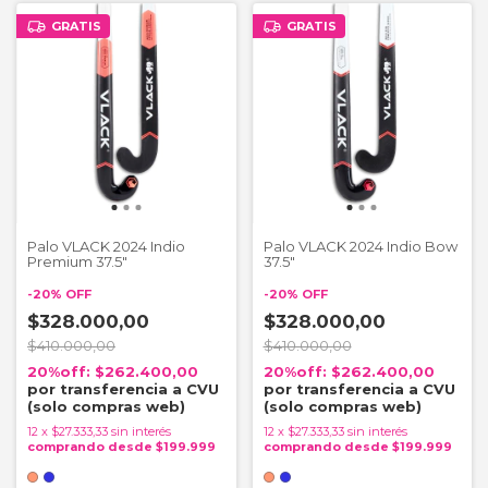
GRATIS
GRATIS
Palo VLACK 2024 Indio
Palo VLACK 2024 Indio Bow
Premium 37.5"
37.5"
-
20
%
OFF
-
20
%
OFF
$328.000,00
$328.000,00
$410.000,00
$410.000,00
$262.400,00
$262.400,00
12
x
$27.333,33
sin interés
12
x
$27.333,33
sin interés