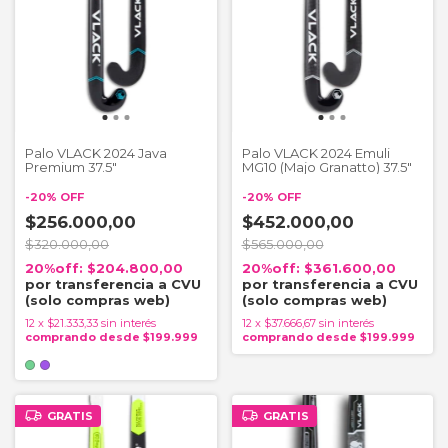
Palo VLACK 2024 Java
Palo VLACK 2024 Emuli
Premium 37.5"
MG10 (Majo Granatto) 37.5"
-
20
%
OFF
-
20
%
OFF
$256.000,00
$452.000,00
$320.000,00
$565.000,00
$204.800,00
$361.600,00
12
x
$21.333,33
sin interés
12
x
$37.666,67
sin interés
GRATIS
GRATIS