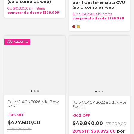
6
x
$10.680,00
sin interés
12
x
$35.625,00
sin interés
GRATIS
Palo VLACK 2026 Nile Bow
Palo VLACK 2022 Badak Api
37.5"
Fucsia
-
10
%
OFF
-
30
%
OFF
$427.500,00
$49.840,00
$71.200,00
$475.000,00
$39.872,00