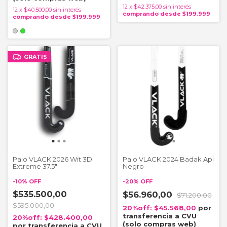
12
x
$42.375,00
sin interés
12
x
$40.500,00
sin interés
GRATIS
Palo VLACK 2026 Wit 3D
Palo VLACK 2024 Badak Api
Extreme 37.5"
Negro
-
10
%
OFF
-
20
%
OFF
$535.500,00
$56.960,00
$71.200,00
$595.000,00
$45.568,00
$428.400,00