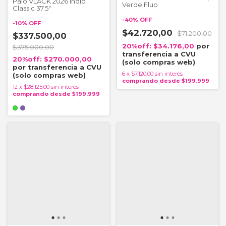
Palo VLACK 2026 Indio
Verde Fluo
Classic 37.5"
-
40
%
OFF
-
10
%
OFF
$42.720,00
$71.200,00
$337.500,00
$34.176,00
$375.000,00
$270.000,00
6
x
$7.120,00
sin interés
12
x
$28.125,00
sin interés