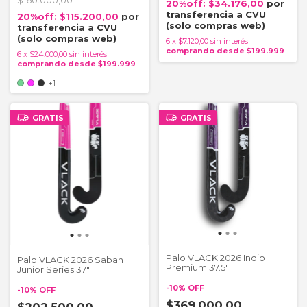
$34.176,00
$115.200,00
6
x
$7.120,00
sin interés
6
x
$24.000,00
sin interés
+1
GRATIS
GRATIS
Palo VLACK 2026 Indio
Palo VLACK 2026 Sabah
Premium 37.5"
Junior Series 37"
-
10
%
OFF
-
10
%
OFF
$369.000,00
$202.500,00