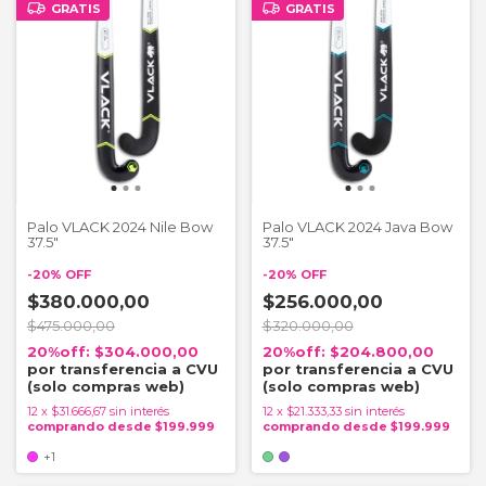
GRATIS
GRATIS
Palo VLACK 2024 Nile Bow
Palo VLACK 2024 Java Bow
37.5"
37.5"
-
20
%
OFF
-
20
%
OFF
$380.000,00
$256.000,00
$475.000,00
$320.000,00
$304.000,00
$204.800,00
12
x
$31.666,67
sin interés
12
x
$21.333,33
sin interés
+1