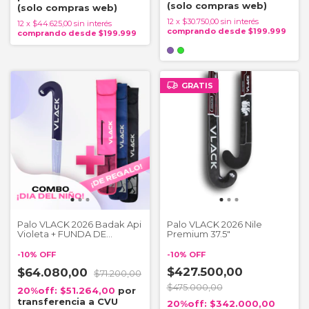
12
x
$30.750,00
sin interés
12
x
$44.625,00
sin interés
GRATIS
Palo VLACK 2026 Badak Api
Palo VLACK 2026 Nile
Violeta + FUNDA DE
Premium 37.5"
REGALO
-
10
%
OFF
-
10
%
OFF
$427.500,00
$64.080,00
$71.200,00
$475.000,00
$51.264,00
$342.000,00