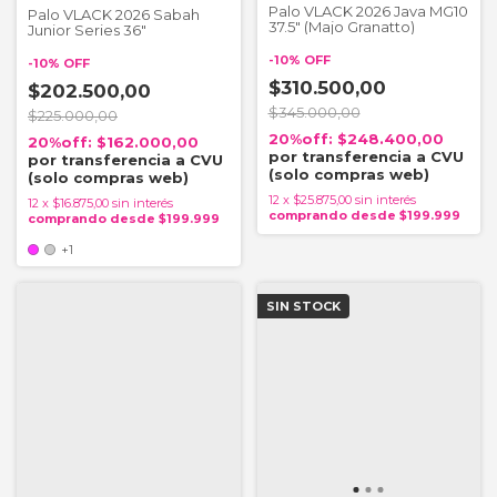
Palo VLACK 2026 Java MG10
Palo VLACK 2026 Sabah
37.5" (Majo Granatto)
Junior Series 36"
-
10
%
OFF
-
10
%
OFF
$310.500,00
$202.500,00
$345.000,00
$225.000,00
$248.400,00
$162.000,00
12
x
$25.875,00
sin interés
12
x
$16.875,00
sin interés
+1
SIN STOCK