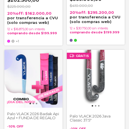
$410.000,00
$225.000,00
$295.200,00
$162.000,00
12
x
$30.750,00
sin interés
12
x
$16.875,00
sin interés
+1
GRATIS
Palo VLACK 2026 Badak Api
Palo VLACK 2026 Java
Azul + FUNDA DE REGALO
Classic 37.5"
-
10
%
OFF
-
10
%
OFF