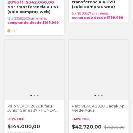
$342.000,00
6
x
$8.306,67
sin interés
12
x
$35.625,00
sin interés
+1
Palo VLACK 2026 Kifaru
Palo VLACK 2020 Badak Api
Junior Series 37 + FUNDA
Verde Agua
DE REGALO
-
10
%
OFF
-
40
%
OFF
$144.000,00
$42.720,00
$71.200,00
$160.000,00