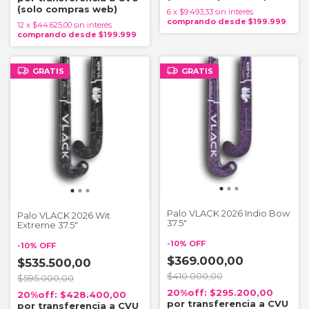
6
x
$9.493,33
sin interés
12
x
$44.625,00
sin interés
GRATIS
GRATIS
Palo VLACK 2026 Indio Bow
Palo VLACK 2026 Wit
37.5"
Extreme 37.5"
-
10
%
OFF
-
10
%
OFF
$369.000,00
$535.500,00
$410.000,00
$595.000,00
$295.200,00
$428.400,00