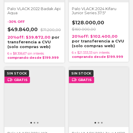
Palo VLACK 2022 Badak Api
Palo VLACK 2024 Kifaru
Aqua
Junior Series 37.5"
-
30
%
OFF
$128.000,00
$49.840,00
$160.000,00
$71.200,00
$102.400,00
$39.872,00
6
x
$21.333,33
sin interés
6
x
$8.306,67
sin interés
SIN STOCK
SIN STOCK
GRATIS
GRATIS