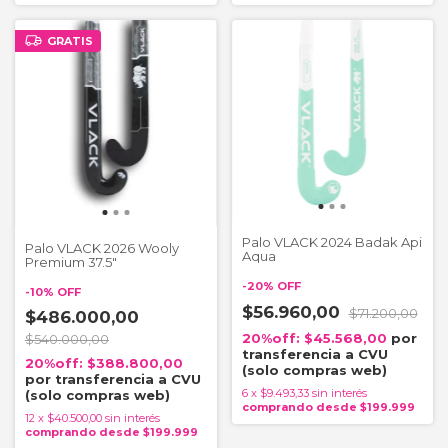
GRATIS
Palo VLACK 2024 Badak Api
Palo VLACK 2026 Wooly
Aqua
Premium 37.5"
-
20
%
OFF
-
10
%
OFF
$56.960,00
$71.200,00
$486.000,00
$45.568,00
$540.000,00
$388.800,00
6
x
$9.493,33
sin interés
12
x
$40.500,00
sin interés