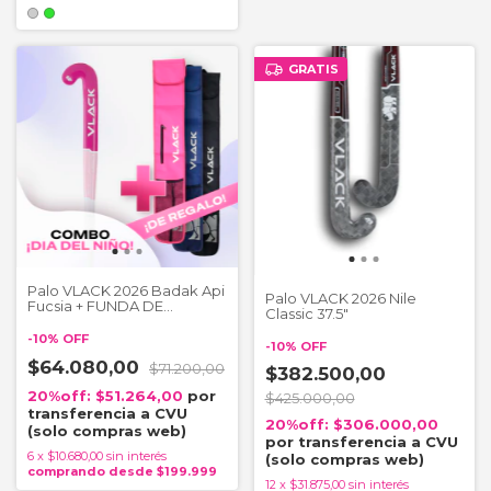
GRATIS
Palo VLACK 2026 Badak Api
Palo VLACK 2026 Nile
Fucsia + FUNDA DE
Classic 37.5"
REGALO
-
10
%
OFF
-
10
%
OFF
$64.080,00
$71.200,00
$382.500,00
$51.264,00
$425.000,00
$306.000,00
6
x
$10.680,00
sin interés
12
x
$31.875,00
sin interés