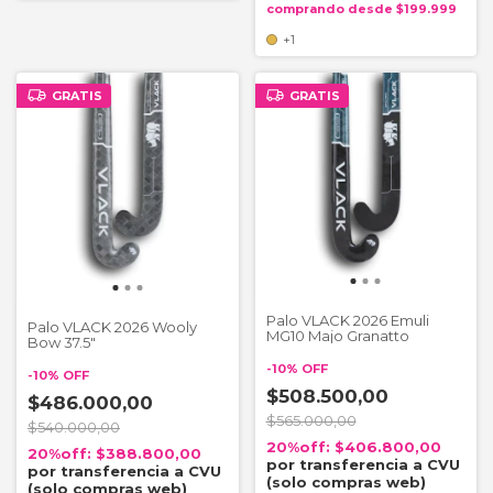
+1
GRATIS
GRATIS
Palo VLACK 2026 Emuli
Palo VLACK 2026 Wooly
MG10 Majo Granatto
Bow 37.5"
-
10
%
OFF
-
10
%
OFF
$508.500,00
$486.000,00
$565.000,00
$540.000,00
$406.800,00
$388.800,00