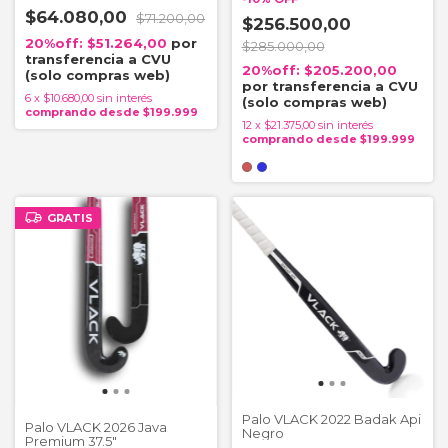
$64.080,00
$71.200,00
$256.500,00
$51.264,00
$285.000,00
$205.200,00
6
x
$10.680,00
sin interés
12
x
$21.375,00
sin interés
GRATIS
Palo VLACK 2022 Badak Api
Palo VLACK 2026 Java
Negro
Premium 37.5"