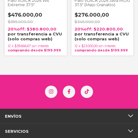
Palo VLACK 2024 Wit
Palo VLACK 2024 Java MG10
Extreme 37.5"
37.5" (Majo Granatto)
$476.000,00
$276.000,00
$595.000,00
$345.000,00
$380.800,00
$220.800,00
12
x
$39.666,67
sin interés
12
x
$23.000,00
sin interés
ENVÍOS
SERVICIOS