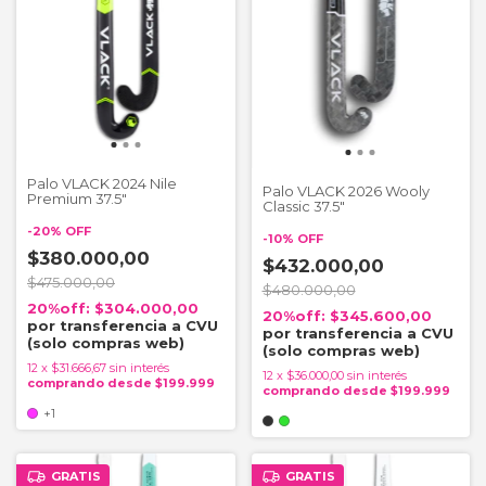
Palo VLACK 2024 Nile
Palo VLACK 2026 Wooly
Premium 37.5"
Classic 37.5"
-
20
%
OFF
-
10
%
OFF
$380.000,00
$432.000,00
$475.000,00
$480.000,00
$304.000,00
$345.600,00
12
x
$31.666,67
sin interés
12
x
$36.000,00
sin interés
+1
GRATIS
GRATIS