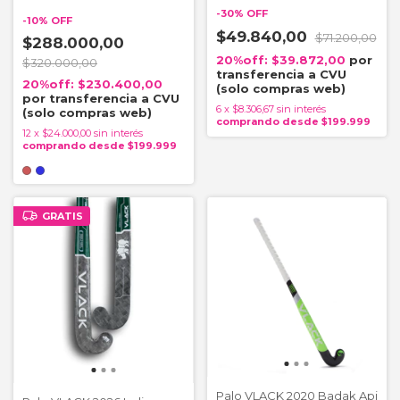
-
30
%
OFF
-
10
%
OFF
$49.840,00
$71.200,00
$288.000,00
$39.872,00
$320.000,00
$230.400,00
6
x
$8.306,67
sin interés
12
x
$24.000,00
sin interés
GRATIS
Palo VLACK 2020 Badak Api