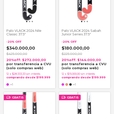
Palo VLACK 2024 Nile
Palo VLACK 2024 Sabah
Classic 37.5"
Junior Series 37.5"
-
20
%
OFF
-
20
%
OFF
$340.000,00
$180.000,00
$425.000,00
$225.000,00
$272.000,00
$144.000,00
12
x
$28.333,33
sin interés
12
x
$15.000,00
sin interés
+1
+1
GRATIS
GRATIS